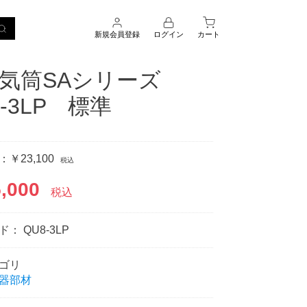
新規会員登録
ログイン
カート
排気筒SAシリーズ
8-3LP 標準
￥23,100
税込
,000
税込
ード：
QU8-3LP
ゴリ
器部材