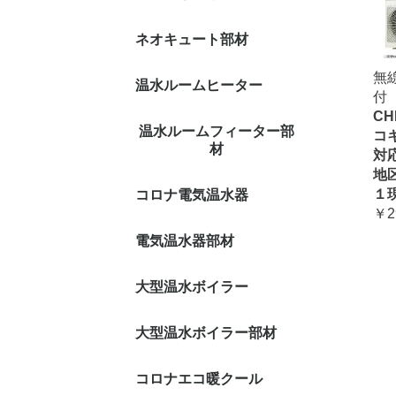
ネオキュート部材
無
温水ルームヒーター
付
CH
温水ルームフィーター部
コ
材
対
地
１
コロナ電気温水器
￥2
電気温水器部材
大型温水ボイラー
大型温水ボイラー部材
コロナエコ暖クール