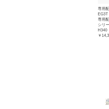
専用配
EG3T
専用
シリ
H340
￥14,