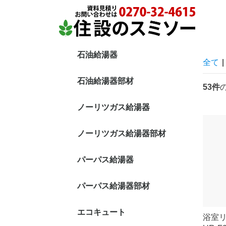
石油給湯器
全て
|
エコフィール
直圧式 追炊付
直圧式 給湯専用
貯湯式 追炊付
貯湯式 給湯専用
石油給湯器部材
53件
ノーリツガス給湯器
ノーリツガス給湯器部材
パーパス給湯器
パーパス給湯器部材
エコキュート
浴室