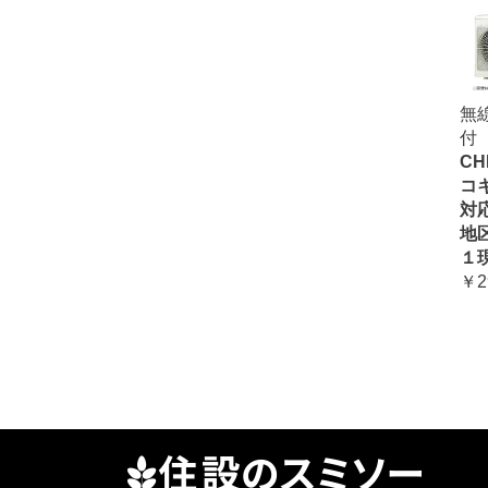
無
付
CH
コ
対
地
１
￥2