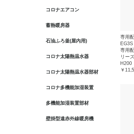
コロナエアコン
蓄熱暖房器
専用配
石油ふろ釜(屋内用)
EG3S
専用配
コロナ太陽熱温水器
リー
H200
￥11,
コロナ太陽熱温水器部材
コロナ多機能加湿装置
多機能加湿装置部材
壁掛型遠赤外線暖房機